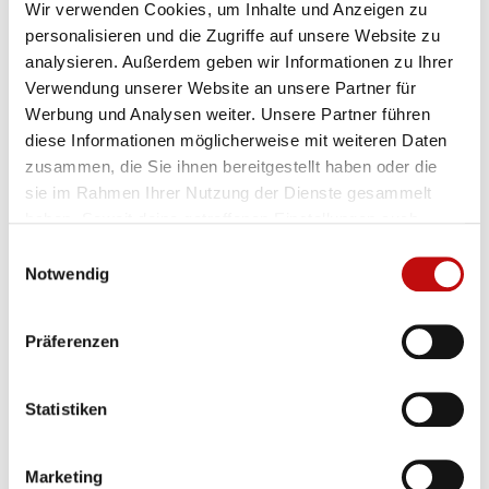
Wir verwenden Cookies, um Inhalte und Anzeigen zu
personalisieren und die Zugriffe auf unsere Website zu
analysieren. Außerdem geben wir Informationen zu Ihrer
Verwendung unserer Website an unsere Partner für
Werbung und Analysen weiter. Unsere Partner führen
diese Informationen möglicherweise mit weiteren Daten
zusammen, die Sie ihnen bereitgestellt haben oder die
sie im Rahmen Ihrer Nutzung der Dienste gesammelt
haben. Soweit deine getroffenen Einstellungen auch
Anbieter umfassen, die Daten in Staaten ohne Vorliegen
Einwilligungsauswahl
eines Angemessenheitsbeschlusses nach Art 45 DSGVO
Notwendig
und ohne geeignete Garantien nach Art 46 DSGVO
übermitteln, so gilt Ihre Einwilligung auch hierfür. Es
Präferenzen
besteht das Risiko, dass Ihre derart übermittelten Daten
dem Zugriff durch Behörden in diesen Drittstatten zu
Kontroll- und Überwachungszwecken unterliegen und
Statistiken
dagegen keine wirksamen Rechtsbehelfe zur Verfügung
stehen.
Vom 1. Juli bis 12. September
Marketing