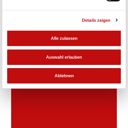
M
Orte sammeln und gewinnen!
Previous
Next
Mehr erfahren
Details zeigen
Alle zulassen
Auswahl erlauben
Ablehnen