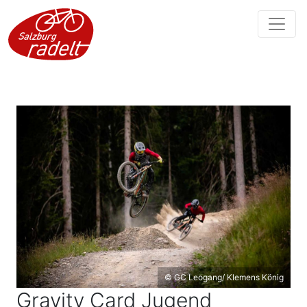
© GC Leogang/ Klemens König
Gravity Card Jugend