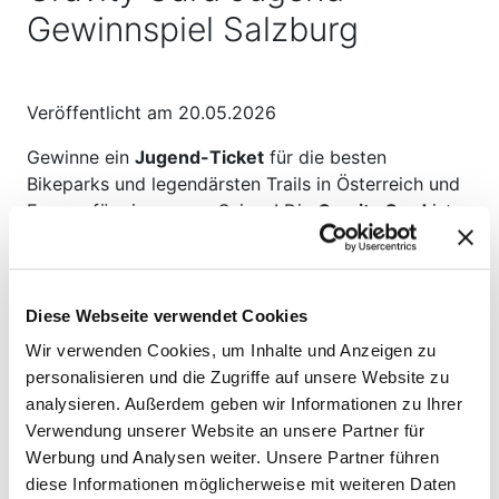
Gewinnspiel Salzburg
Veröffentlicht am 20.05.2026
Gewinne ein
Jugend-Ticket
für die besten
Bikeparks und legendärsten Trails in Österreich und
Europa für eine ganze Saison! Die
Gravity Card
ist
dein Schlüssel zu einem unvergesslichen
Bikesommer. Flowlines, Freerides, Downhill,
Jumplines, Pumptracks und vieles mehr warten auf
Diese Webseite verwendet Cookies
dich!
Wir verwenden Cookies, um Inhalte und Anzeigen zu
So kannst du mitmachen
personalisieren und die Zugriffe auf unsere Website zu
analysieren. Außerdem geben wir Informationen zu Ihrer
Du bist zwischen 17 und 19 Jahre alt (
Jahrgang
Verwendung unserer Website an unsere Partner für
2007-2009
) und wohnst im Bundesland Salzburg?
Werbung und Analysen weiter. Unsere Partner führen
Dann hol dir die
Österreich radelt App
und melde
diese Informationen möglicherweise mit weiteren Daten
dich zum
Gravity Card Jugend Gewinnspiel