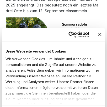
2025
angelangt. Das bedeutet: noch ein letztes Mal
drei Orte bis zum 12. September einsammeln.
Diese Webseite verwendet Cookies
Wir verwenden Cookies, um Inhalte und Anzeigen zu
personalisieren und die Zugriffe auf unsere Website zu
analysieren. Außerdem geben wir Informationen zu Ihrer
Zum Abschluss gibt es es ein
KTM
Trekkingbike, ein
Kalkhoff
Verwendung unserer Website an unsere Partner für
E-Bike (zur Verfügung gestellt von
2rad-shop
Gerhard) und
Werbung und Analysen weiter. Unsere Partner führen
Hotelgutscheine jeweils im
Vitalhotel Gosau
(OÖ) und
diese Informationen möglicherweise mit weiteren Daten
der
Dorfstube Holzgau
(T) zu gewinnen.
zusammen, die Sie ihnen bereitgestellt haben oder die
sie im Rahmen Ihrer Nutzung der Dienste gesammelt
Gemeinsam #MeterMachen
haben. Soweit deine getroffenen Einstellungen auch
Im September radeln wir fleißig während der