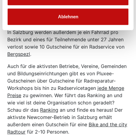
5
KTM E-Bikes
, 1
Woom NOW
Bike, Fahrradzubehör von
KTM und von
SKS Germany
(Flaschenhalter,
Ablehnen
Fahrradpumpen, Minitool, Fahrradtasche) warten auf euch.
In Salzburg werden außerdem je ein Fahrrad pro
Bezirk und eines für Teilnehmende unter 27 Jahren
verlost sowie 10 Gutscheine für ein Radservice von
Bergspezl
.
Auch für die aktivsten Betriebe, Vereine, Gemeinden
und Bildungseinrichtungen gibt es von Pluxee-
Gutscheinen über Gutscheine für Radreparatur-
Workshops bis hin zu Radservicetagen
jede Menge
Preise
zu gewinnen. Wer führt das Ranking an und
wie viel ist deine Organisation schon geradelt?
Schau dir das
Ranking
an und finde es heraus! Der
aktivste Newcomer-Betrieb in Salzburg erhält
außerdem einen Gutschein für eine
Bike and the city
Radtour
für 2-10 Personen.