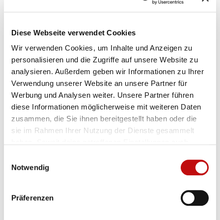
Diese Webseite verwendet Cookies
Wir verwenden Cookies, um Inhalte und Anzeigen zu
Teilnahmeurkunde 2025
personalisieren und die Zugriffe auf unsere Website zu
analysieren. Außerdem geben wir Informationen zu Ihrer
Verwendung unserer Website an unsere Partner für
Werbung und Analysen weiter. Unsere Partner führen
Veröffentlicht am 07.10.2025
diese Informationen möglicherweise mit weiteren Daten
Hol dir deine
Teilnahmeurkunde
für Salzburg radelt
zusammen, die Sie ihnen bereitgestellt haben oder die
2025!
sie im Rahmen Ihrer Nutzung der Dienste gesammelt
haben. Soweit deine getroffenen Einstellungen auch
In deinem
Profil
kannst du dir deine persönliche
Anbieter umfassen, die Daten in Staaten ohne Vorliegen
Einwilligungsauswahl
Urkunde mit allen Details, die du während der
eines Angemessenheitsbeschlusses nach Art 45 DSGVO
Notwendig
Hauptaktion 2025 geschafft hast, downloaden!
und ohne geeignete Garantien nach Art 46 DSGVO
Neben der geradelten Distanz werden auch weitere
übermitteln, so gilt Ihre Einwilligung auch hierfür. Es
Angaben wie erreichte Trophäen, vermiedenes CO
,
Präferenzen
2
besteht das Risiko, dass Ihre derart übermittelten Daten
gespartes Geld usw. angezeigt. Einfach ausdrucken
dem Zugriff durch Behörden in diesen Drittstatten zu